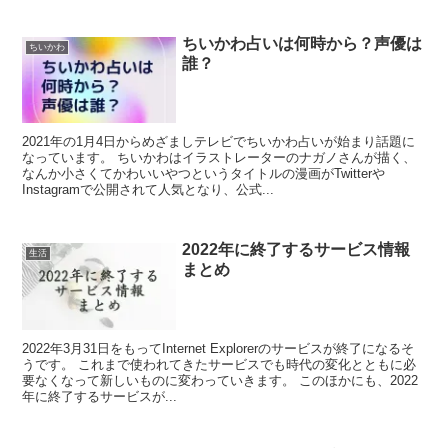
ちいかわ占いは何時から？声優は
ちいかわ
誰？
2021年の1月4日からめざましテレビでちいかわ占いが始まり話題に
なっています。 ちいかわはイラストレーターのナガノさんが描く、
なんか小さくてかわいいやつというタイトルの漫画がTwitterや
Instagramで公開されて人気となり、公式...
2022年に終了するサービス情報
生活
まとめ
2022年3月31日をもってInternet Explorerのサービスが終了になるそ
うです。 これまで使われてきたサービスでも時代の変化とともに必
要なくなって新しいものに変わっていきます。 このほかにも、2022
年に終了するサービスが...