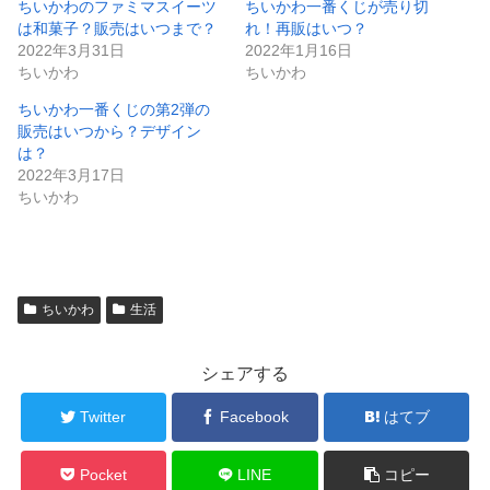
ちいかわのファミマスイーツ
ちいかわ一番くじが売り切
は和菓子？販売はいつまで？
れ！再販はいつ？
2022年3月31日
2022年1月16日
ちいかわ
ちいかわ
ちいかわ一番くじの第2弾の
販売はいつから？デザイン
は？
2022年3月17日
ちいかわ
ちいかわ
生活
シェアする
Twitter
Facebook
はてブ
Pocket
LINE
コピー