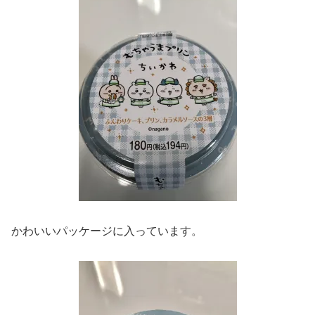
かわいいパッケージに入っています。