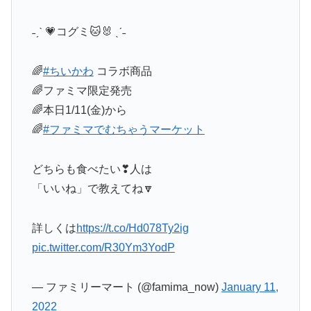
˗ˏˋ 💗コグミ🐱🐰 ˎˊ˗
🌈
#ちいかわ
コラボ商品
🌈ファミマ限定発売
🌈本日1/11(金)から
🌈
#ファミマでむちゃうマーケット
どちらも食べたい❣人は
「いいね」で教えてね🔽
詳しくは
https://t.co/Hd078Ty2ig
pic.twitter.com/R30Ym3YodP
— ファミリーマート (@famima_now)
January 11,
2022