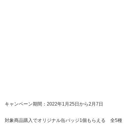
キャンペーン期間：2022年1月25日から2月7日
対象商品購入でオリジナル缶バッジ1個もらえる 全5種