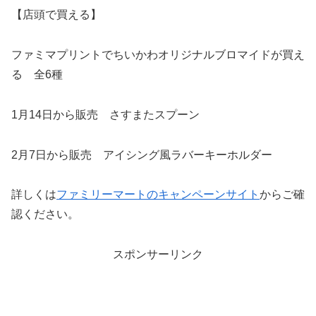
【店頭で買える】
ファミマプリントでちいかわオリジナルブロマイドが買え
る 全6種
1月14日から販売 さすまたスプーン
2月7日から販売 アイシング風ラバーキーホルダー
詳しくは
ファミリーマートのキャンペーンサイト
からご確
認ください。
スポンサーリンク