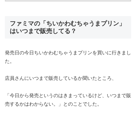
ファミマの「ちいかわむちゃうまプリン」
はいつまで販売してる？
発売日の今日ちいかわむちゃうまプリンを買いに行きまし
た。
店員さんにいつまで販売しているか聞いたところ、
「今日から発売というのはきまっているけど、いつまで販
売するかはわからない。」とのことでした。