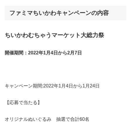
ファミマちいかわキャンペーンの内容
ちいかわむちゃうマーケット大総力祭
開催期間：2022年1月4日から2月7日
キャンペーン期間:2022年1月4日から1月24日
【応募で当たる】
オリジナルぬいぐるみ 抽選で合計60名