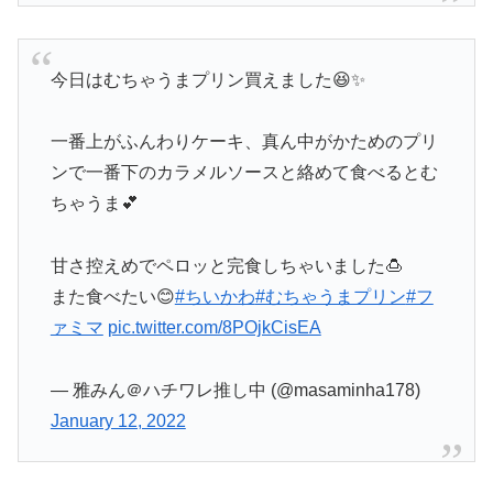
今日はむちゃうまプリン買えました😆✨
一番上がふんわりケーキ、真ん中がかためのプリ
ンで一番下のカラメルソースと絡めて食べるとむ
ちゃうま💕
甘さ控えめでペロッと完食しちゃいました🍮
また食べたい😊
#ちいかわ
#むちゃうまプリン
#フ
ァミマ
pic.twitter.com/8POjkCisEA
— 雅みん＠ハチワレ推し中 (@masaminha178)
January 12, 2022