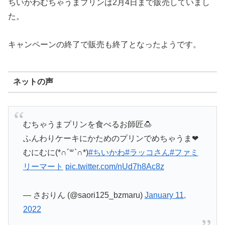
ちいかわむちゃうまプリンは2月4日まで販売していまし
た。
キャンペーンの終了で販売も終了となったようです。
ネットの声
むちゃうまプリンを食べるお師匠🍮
ふんわりケーキにかためのプリンでめちゃうま❤︎
むにむに(*∩´꒳`∩*)
#ちいかわ
#ラッコさん
#ファミ
リーマート
pic.twitter.com/nUd7h8Ac8z
— さおりん (@saori125_bzmaru)
January 11,
2022