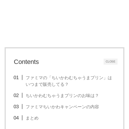
Contents
CLOSE
ファミマの「ちいかわむちゃうまプリン」は
いつまで販売してる？
ちいかわむちゃうまプリンのお味は？
ファミマちいかわキャンペーンの内容
まとめ