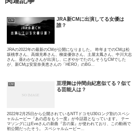
関連記事
JRA新CMに出演してる女優は
CM
誰？
JRAの2022年の最新のCMが公開になりました。 昨年までのCMは松
坂桃李さん、高畑充希さん、柳楽優弥さん、土屋太鳳さん、中川大志
さん、葵わかなさんが出演し、にぎやかでたのしそうなCMでした
が、新CMは安室奈美恵さんの「HERO」のBG...
亘理舞は仲間由紀恵似てる？似て
CM
る芸能人は？
2022年2月25日から公開されているNTTドコモU30ロング割のスペシ
ャルムービー『あの恋をもう一度』が今話題となっています。 テー
マソングにはEveさんの新曲『言の葉』が使われており、この動画で
初公開だったそう。 スペシャルムービー...