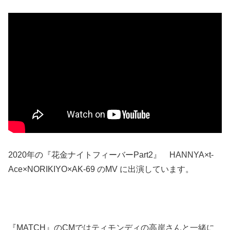
2020年の『花金ナイトフィーバーPart2』 HANNYA×t-
Ace×NORIKIYO×AK-69 のMV に出演しています。
『MATCH』のCMではティモンディの高岸さんと一緒に