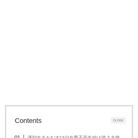
Contents
CLOSE
遅刻するおむすび少女男子高生編は誰？大政