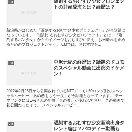
遅刻するおむすび少女プロジェク
CM
トの井頭愛海とは？経歴は？
新潟県がはじめた『遅刻するおむすび少女プロジェクト』が今話題に
なっています。 『遅刻するおむすび少女ピロジェクト』とは、『遅
刻するパン少女』からのイメージをおむすびに変え、お米離れを止め
るためのプロジェクトだそう。 CMでは、おむすびを...
中沢元紀の経歴は？話題のドコモ
CM
のスペシャル動画に出演のイケメ
ン！
2022年2月25日から公開されているNTTドコモU30ロング割のスペシ
ャルムービー『あの恋をもう一度』が今話題となっています。 テー
マソングにはEveさんの新曲『言の葉』が使われており、この動画で
初公開だったそう。 スペシャルムービー...
遅刻するおむすび少女新潟出身タ
CM
レント編は？パロディー動画も