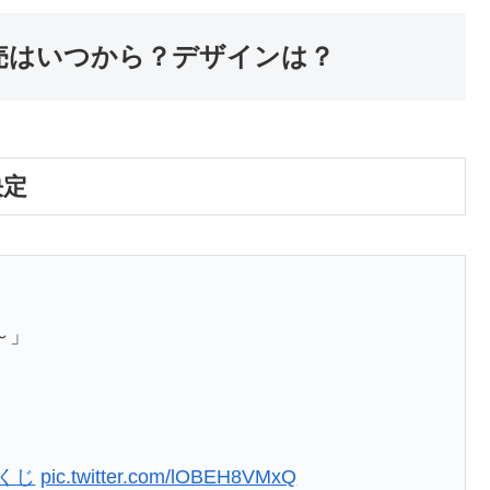
売はいつから？デザインは？
決定
P～」
くじ
pic.twitter.com/lOBEH8VMxQ