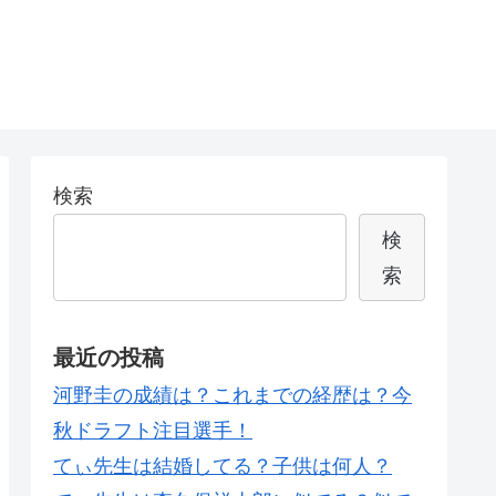
検索
検
索
最近の投稿
河野圭の成績は？これまでの経歴は？今
秋ドラフト注目選手！
てぃ先生は結婚してる？子供は何人？