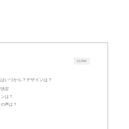
CLOSE
売はいつから？デザインは？
が決定
インは？
トの声は？