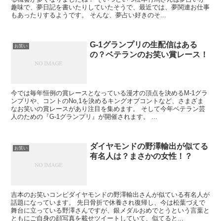
趣味で、夢日記を書いたりしていたそうで、最近では、夢関連お仕事
もあったりするようです。 そんな、夢占い好きのそ...
G-1グランプリの生配信はある
お笑い
の？ベテランのお笑い賞レース！
今では毎年恒例の賞レースとなっている漫才の頂点を決めるM-1グラ
ンプリや、コントのNo,1を決めるキングオブコントなど、さまざま
なお笑いの賞レースがあり注目を集めます。 そして今年ベテラン芸
人のための『G-1グランプリ』が開催されます。 ...
ダイヤモンドの野澤輸出が似てる
お笑い
有名人は？まさかの女性！？
吉本のお笑いコンビダイヤモンドの野澤輸出さんが似ている有名人が
話題になっています。 先日骨折で休養され復帰し、今は松葉づえで
舞台に立っている野澤さんですが、銀メダルおめでとうという言葉と
ともにご自身の顔写真を載せツイートしていて、似てると...