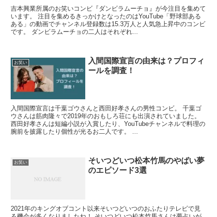
吉本興業所属のお笑いコンビ『ダンビラムーチョ』が今注目を集めて
います。 注目を集めるきっかけとなったのはYouTube「野球部ある
ある」の動画でチャンネル登録数は15.3万人と人気急上昇中のコンビ
です。 ダンビラムーチョの二人はそれぞれ...
入間国際宣言の由来は？プロフィ
お笑い
ールを調査！
入間国際宣言は千葉ゴウさんと西田好孝さんの男性コンビ。 千葉ゴ
ウさんは筋肉隆々で2019年のおもしろ荘にも出演されていました。
西田好孝さんは短編小説が入賞したり、YouTubeチャンネルで料理の
腕前を披露したり個性が光るお二人です。 ...
そいつどいつ松本竹馬のやばい夢
お笑い
のエピソード3選
2021年のキングオブコント以来そいつどいつのおふたりテレビで見
る機会が多くなりましたね！ そいつどいつ松本竹馬さんは夢占いが