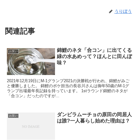
うりぼう
関連記事
錦鯉のネタ「合コン」に出てくる
お笑い
緑の水あめって？ほんとに田んぼ
味？
2021年12月19日にM-1グランプ2021の決勝戦が行われ、錦鯉がみご
と優勝しました。 錦鯉のボケ担当の長谷川さんは御年50歳のM-1グ
ランプ出場最年長記録を持っています。 1stラウンド錦鯉のネタが
「合コン」だったのですが...
ダンビラムーチョの原田の同居人
お笑い
は誰?一人暮らし始めた理由は？